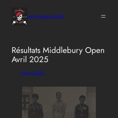
Aller
au
Les Pirates de l'Est
contenu
Résultats Middlebury Open
Avril 2025
6 avril 2025