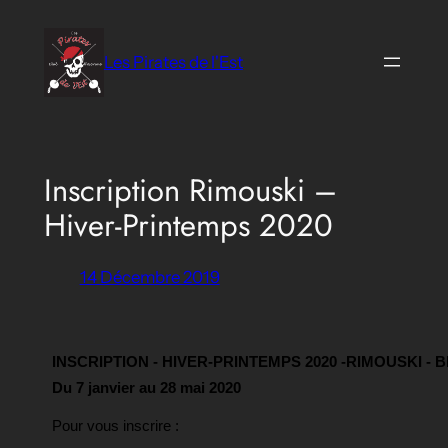
Aller
au
Les Pirates de l'Est
contenu
Inscription Rimouski –
Hiver-Printemps 2020
14 Décembre 2019