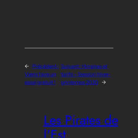
←
Précédent :
Suivant :
Horaires et
Viens faire un
tarifs – Session hiver-
essai gratuit !
printemps 2020
→
Les Pirates de
l'Est